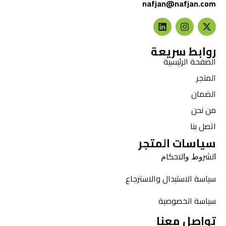
nafjan@nafjan.com
روابط سريعة
الصفحة الرئيسية
المتجر
الضمان
من نحن
اتصل بنا
سياسات المتجر
ﺍﻟﺸﺮﻭﻁ ﻭﺍﻻﺣﻜﺎﻡ
سياسة الاستبدال والاسترجاع
سياسة الخصوصية
تواصل معنا