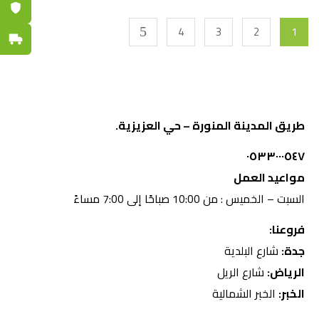
ضمان مع
4
3
2
1
توصيل س
طريق المدينة المنورة – حي العزيزية.
٠٥٣٣٠٠٠٥٤٧
مواعيد العمل
السبت – الخميس : من 10:00 صباحًا إلى 7:00 مساءً
فروعنا:
جدة:
شارع البلدية
الرياض:
شارع الريل
الخبر:
الخبر الشمالية