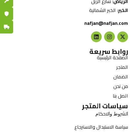
الرياض:
شارع الريل
قطع الغي
الخبر:
الخبر الشمالية
ضمان مع
nafjan@nafjan.com
توصيل س
روابط سريعة
الصفحة الرئيسية
المتجر
الضمان
من نحن
اتصل بنا
سياسات المتجر
ﺍﻟﺸﺮﻭﻁ ﻭﺍﻻﺣﻜﺎﻡ
سياسة الاستبدال والاسترجاع