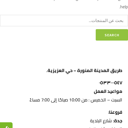
help.
SEARCH
طريق المدينة المنورة – حي العزيزية.
٠٥٣٣٠٠٠٥٤٧
مواعيد العمل
السبت – الخميس : من 10:00 صباحًا إلى 7:00 مساءً
فروعنا:
جدة:
شارع البلدية