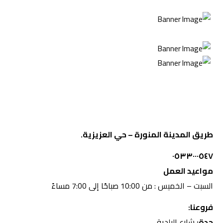
طريق المدينة المنورة – حي العزيزية.
٠٥٣٣٠٠٠٥٤٧
مواعيد العمل
السبت – الخميس : من 10:00 صباحًا إلى 7:00 مساءً
فروعنا:
جدة:
شارع البلدية