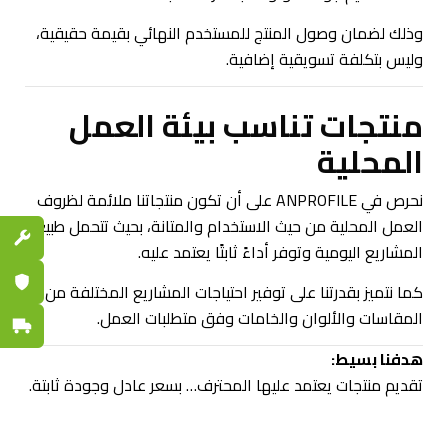
وذلك لضمان وصول المنتج للمستخدم النهائي بقيمة حقيقية،
وليس بتكلفة تسويقية إضافية.
منتجات تناسب بيئة العمل
المحلية
نحرص في ANPROFILE على أن تكون منتجاتنا ملائمة لظروف
العمل المحلية من حيث الاستخدام والمتانة، بحيث تتحمل طبيعة
قطع الغي
المشاريع اليومية وتوفر أداءً ثابتًا يعتمد عليه.
ضمان مع
كما نتميز بقدرتنا على توفير احتياجات المشاريع المختلفة من
المقاسات والألوان والخامات وفق متطلبات العمل.
توصيل س
هدفنا بسيط:
تقديم منتجات يعتمد عليها المحترف… بسعر عادل وجودة ثابتة.