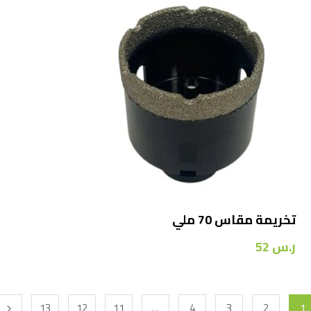
تخريمة مقاس 70 ملي
ر.س
52
13
12
11
…
4
3
2
1