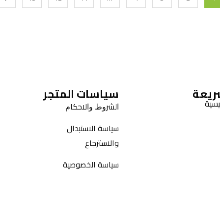
ريعة
سياسات المتجر
يسية
ﺍﻟﺸﺮﻭﻁ ﻭﺍﻻﺣﻜﺎﻡ
سياسة الاستبدال
والاسترجاع
سياسة الخصوصية