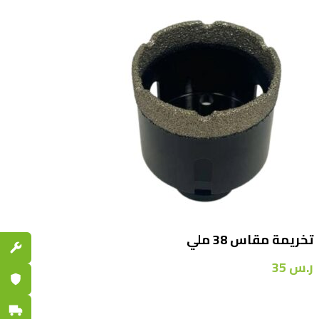
تخريمة مقاس 38 ملي
قطع الغي
ر.س
35
ضمان مع
توصيل س