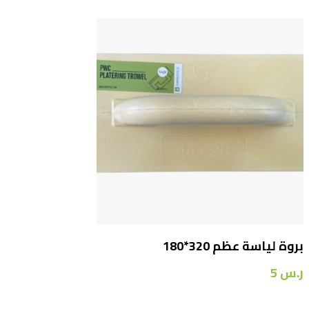
بروة لياسة عظم 320*180
ر.س
5