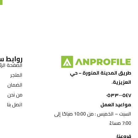
روابط س
الصفحة الرئ
طريق المدينة المنورة – حي
المتجر
العزيزية.
الضمان
من نحن
٠٥٣٣٠٠٠٥٤٧
مواعيد العمل
اتصل بنا
السبت – الخميس : من 10:00 صباحًا إلى
7:00 مساءً
فروعنا: