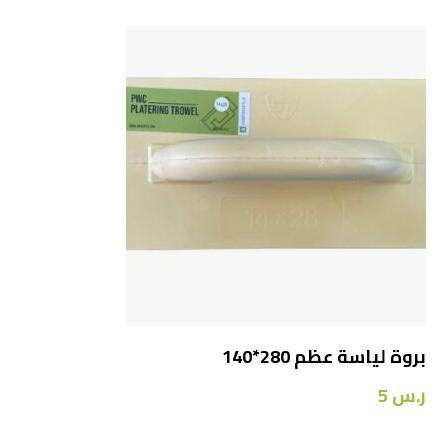
بروة لياسة عظم 280*140
ر.س
5