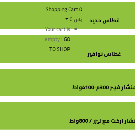
Shopping Cart
0
ر.س
0
غطاس حديد
Your cart is
empty !
GO
TO SHOP
غطاس نوافير
شار فيبر 300م-4100واط
ار اركت مع ليزر / 800واط