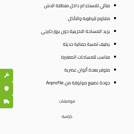
مثالي للاستخدام داخل منطقة الدش
مقاوم للرطوبة والتآكل
يزيد المساحة التخزينية دون بروز خارجي
يضيف لمسة جمالية حديثة
مناسب للمساحات الصغيرة
متوفر بعدة ألوان عصرية
قطع الغي
جودة تصنيع موثوقة من Anprofile
ضمان مع
مواصفات
توصيل س
كراسة