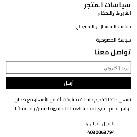
سياسات المتجر
ﺍﻟﺸﺮﻭﻁ ﻭﺍﻻﺣﻜﺎﻡ
سياسة الاستبدال والاسترجاع
سياسة الخصوصية
تواصل معنا
أرسل
نسعى دائمًا لتقديم منتجات موثوقة بأفضل الأسعار، مع ضمان
توافر الدعم الفني وخدمة العملاء المتميزة لضمان رضا عملائنا.
السجل التجاري:
4030063794