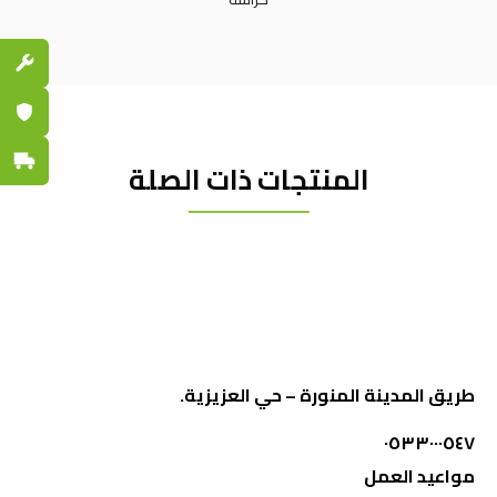
قطع الغي
ضمان مع
توصيل س
المنتجات ذات الصلة
طريق المدينة المنورة – حي العزيزية.
٠٥٣٣٠٠٠٥٤٧
مواعيد العمل