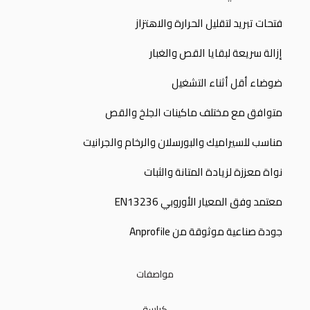
فتحات تبريد لتقليل الحرارة والاهتزاز
إزالة سريعة لبقايا القص والغبار
ضوضاء أقل أثناء التشغيل
متوافق مع مختلف ماكينات الجلخ والقص
مناسب للسيراميك والبورسلان والرخام والجرانيت
نواة معززة لزيادة المتانة والثبات
معتمد وفق المعيار الأوروبي EN13236
جودة صناعية موثوقة من Anprofile
مواصفات
كراسة