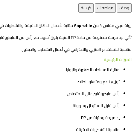
وصف
مواصفات
كراسة
رولة ميني مقاس 4 من
Anprofile
مثالية لأعمال الدهان الدقيقة والتشطيبات في 
تأتي بيد مريحة مصنوعة من مادة PP المتينة بلون أسود، مع رأس من المايكروفايبر عالي الامتصاص يمنح تغطية ناعمة بدون خطوط. كما يمكن استبدال الرأس بسهولة لإعادة الاستخدام عدة مرات.
مناسبة للاستخدام المنزلي والاحترافي في أعمال التشطيب والديكور.
الميزات الرئيسية
مثالية للمساحات الصغيرة والزوايا
توزيع ناعم ومتساوٍ للطلاء
رأس مايكروفايبر عالي الامتصاص
رأس قابل للاستبدال بسهولة
يد مريحة ومتينة من PP
مناسبة للتشطيبات الدقيقة