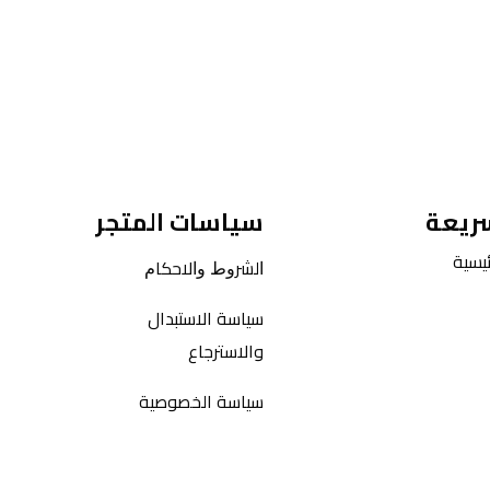
سريعة
سياسات المتجر
يسية
ﺍﻟﺸﺮﻭﻁ ﻭﺍﻻﺣﻜﺎﻡ
سياسة الاستبدال
والاسترجاع
سياسة الخصوصية