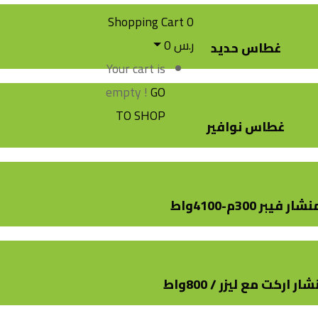
Shopping Cart
0
ر.س
0
غطاس حديد
Your cart is
empty !
GO
TO SHOP
غطاس نوافير
شار فيبر 300م-4100واط
ار اركت مع ليزر / 800واط