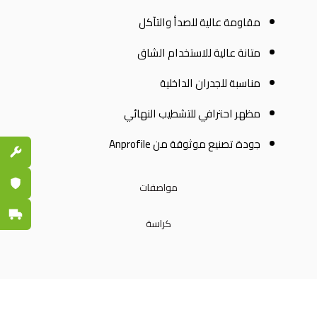
مقاومة عالية للصدأ والتآكل
متانة عالية للاستخدام الشاق
مناسبة للجدران الداخلية
مظهر احترافي للتشطيب النهائي
جودة تصنيع موثوقة من Anprofile
قطع الغي
ضمان مع
مواصفات
توصيل س
كراسة