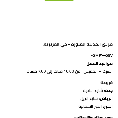
طريق المدينة المنورة – حي العزيزية.
٠٥٣٣٠٠٠٥٤٧
مواعيد العمل
السبت – الخميس : من 10:00 صباحًا إلى 7:00 مساءً
فروعنا:
جدة:
شارع البلدية
الرياض:
شارع الريل
الخبر:
الخبر الشمالية
nafjan@nafjan.com