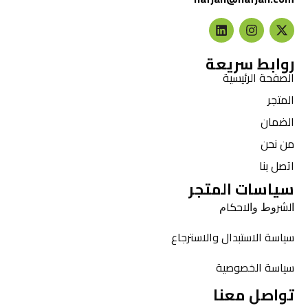
روابط سريعة
الصفحة الرئيسية
المتجر
الضمان
من نحن
اتصل بنا
سياسات المتجر
ﺍﻟﺸﺮﻭﻁ ﻭﺍﻻﺣﻜﺎﻡ
سياسة الاستبدال والاسترجاع
سياسة الخصوصية
تواصل معنا