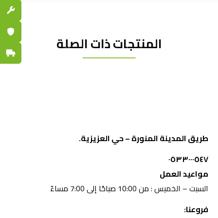
قطع الغي
ضمان مع
المنتجات ذات الصلة
توصيل س
طريق المدينة المنورة – حي العزيزية.
٠٥٣٣٠٠٠٥٤٧
مواعيد العمل
السبت – الخميس : من 10:00 صباحًا إلى 7:00 مساءً
فروعنا: