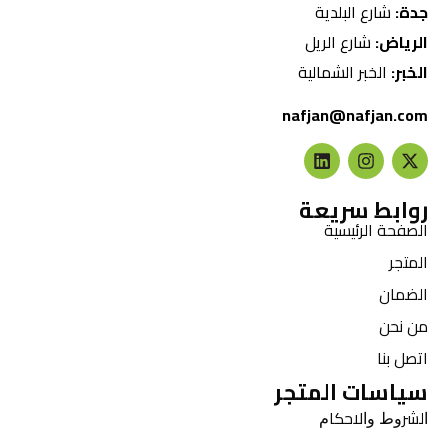
جدة:
شارع البلدية
الرياض:
شارع الريل
الخبر:
الخبر الشمالية
nafjan@nafjan.com
روابط سريعة
الصفحة الرئيسية
المتجر
الضمان
من نحن
اتصل بنا
سياسات المتجر
ﺍﻟﺸﺮﻭﻁ ﻭﺍﻻﺣﻜﺎﻡ