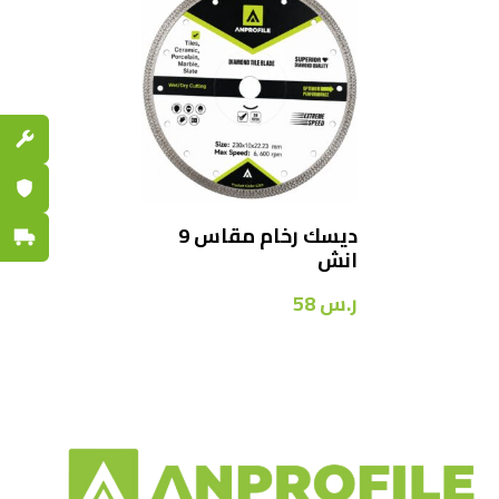
قطع الغي
ضمان مع
ديسك رخام مقاس 9
توصيل س
انش
ر.س
58