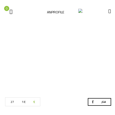
0
عدد نجار
الصفحة الرئيسية
العدد اليدوية
عدد نجار
27
18
9
فلتر