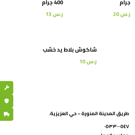
جرام
400 جرام
ر.س
20
ر.س
13
شاكوش بلاط يد خشب
ر.س
10
قطع الغي
ضمان مع
طريق المدينة المنورة – حي العزيزية.
توصيل س
٠٥٣٣٠٠٠٥٤٧