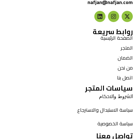
nafjan@nafjan.com
روابط سريعة
الصفحة الرئيسية
المتجر
الضمان
من نحن
اتصل بنا
سياسات المتجر
ﺍﻟﺸﺮﻭﻁ ﻭﺍﻻﺣﻜﺎﻡ
سياسة الاستبدال والاسترجاع
سياسة الخصوصية
تواصل معنا