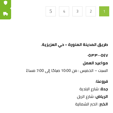
ضمان مع
4
3
2
1
توصيل س
طريق المدينة المنورة – حي العزيزية.
٠٥٣٣٠٠٠٥٤٧
مواعيد العمل
السبت – الخميس : من 10:00 صباحًا إلى 7:00 مساءً
فروعنا:
جدة:
شارع البلدية
الرياض:
شارع الريل
الخبر:
الخبر الشمالية