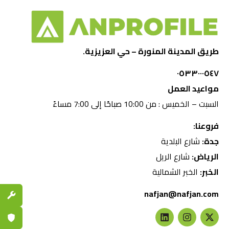
طريق المدينة المنورة – حي العزيزية.
٠٥٣٣٠٠٠٥٤٧
مواعيد العمل
السبت – الخميس : من 10:00 صباحًا إلى 7:00 مساءً
فروعنا:
جدة:
شارع البلدية
الرياض:
شارع الريل
الخبر:
الخبر الشمالية
nafjan@nafjan.com
قطع الغي
ضمان مع