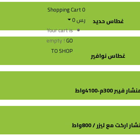
Shopping Cart
0
ر.س
0
غطاس حديد
Your cart is
empty !
GO
TO SHOP
غطاس نوافير
شار فيبر 300م-4100واط
ار اركت مع ليزر / 800واط