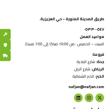
طريق المدينة المنورة – حي العزيزية.
٠٥٣٣٠٠٠٥٤٧
قطع الغي
مواعيد العمل
السبت – الخميس : من 10:00 صباحًا إلى 7:00 مساءً
ضمان مع
فروعنا:
توصيل س
جدة:
شارع البلدية
الرياض:
شارع الريل
الخبر:
الخبر الشمالية
nafjan@nafjan.com