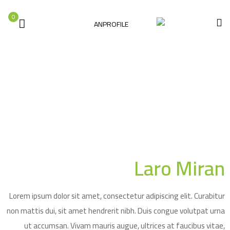
0
الصفحة الرئيسية
Laro Miran
Laro Miran
Our Team
Laro Miran
Lorem ipsum dolor sit amet, consectetur adipiscing elit. Curabitur
non mattis dui, sit amet hendrerit nibh. Duis congue volutpat urna
ut accumsan. Vivam mauris augue, ultrices at faucibus vitae,