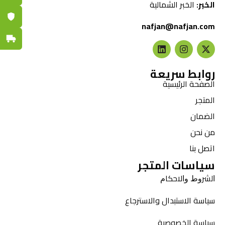
الخبر:
الخبر الشمالية
ضمان مع
nafjan@nafjan.com
توصيل س
روابط سريعة
الصفحة الرئيسية
المتجر
الضمان
من نحن
اتصل بنا
سياسات المتجر
ﺍﻟﺸﺮﻭﻁ ﻭﺍﻻﺣﻜﺎﻡ
سياسة الاستبدال والاسترجاع
سياسة الخصوصية