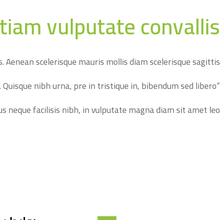
tiam vulputate convallis
. Aenean scelerisque mauris mollis diam scelerisque sagittis.
“In mattis scelerisque magna, ut tincidunt ex. Quisque nibh urna, pre in tristique in, bibendum sed libero.”
s neque facilisis nibh, in vulputate magna diam sit amet leo.