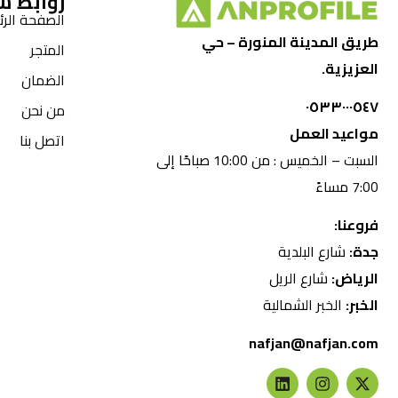
روابط س
الصفحة الرئ
طريق المدينة المنورة – حي
المتجر
العزيزية.
الضمان
٠٥٣٣٠٠٠٥٤٧
من نحن
مواعيد العمل
اتصل بنا
السبت – الخميس : من 10:00 صباحًا إلى
7:00 مساءً
فروعنا:
جدة:
شارع البلدية
الرياض:
شارع الريل
الخبر:
الخبر الشمالية
nafjan@nafjan.com