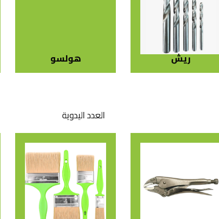
ريش
هولسو
العدد اليدوية