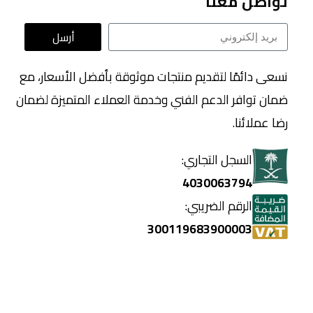
تواصل معنا
أرسل
نسعى دائمًا لتقديم منتجات موثوقة بأفضل الأسعار، مع
ضمان توافر الدعم الفني وخدمة العملاء المتميزة لضمان
رضا عملائنا.
السجل التجاري:
4030063794
الرقم الضريبي:
300119683900003