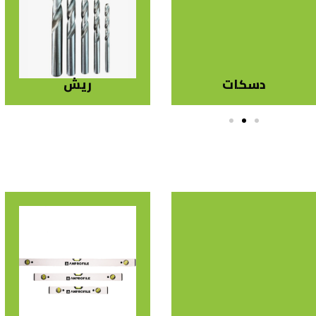
دسكات
ريش