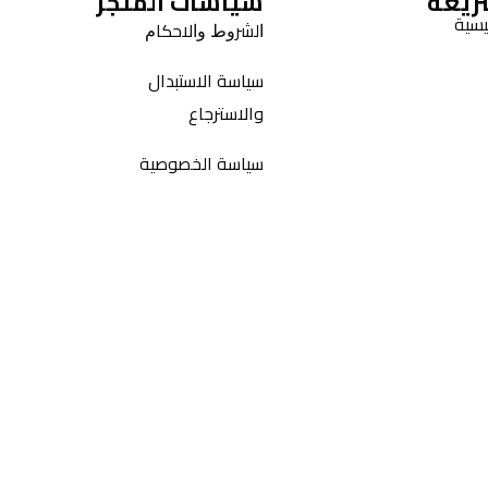
ريعة
سياسات المتجر
يسية
ﺍﻟﺸﺮﻭﻁ ﻭﺍﻻﺣﻜﺎﻡ
سياسة الاستبدال
والاسترجاع
سياسة الخصوصية