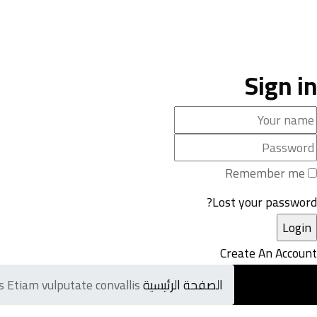
Sign in
Remember me
Lost your password?
Create An Account
الصفحة الرئيسية
Etiam vulputate convallis
s