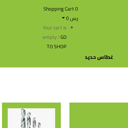
Shopping Cart
0
ر.س
0
Your cart is
empty !
GO
TO SHOP
غطاس حديد