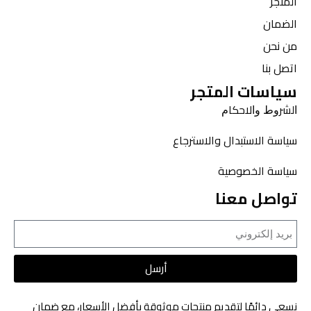
المتجر
الضمان
من نحن
اتصل بنا
سياسات المتجر
ﺍﻟﺸﺮﻭﻁ ﻭﺍﻻﺣﻜﺎﻡ
سياسة الاستبدال والاسترجاع
سياسة الخصوصية
تواصل معنا
أرسل
نسعى دائمًا لتقديم منتجات موثوقة بأفضل الأسعار، مع ضمان