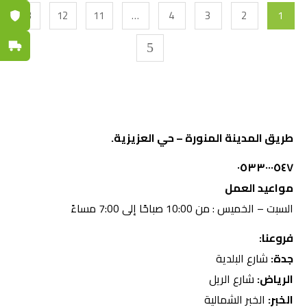
13
12
11
…
4
3
2
1
ضمان مع
توصيل س
طريق المدينة المنورة – حي العزيزية.
٠٥٣٣٠٠٠٥٤٧
مواعيد العمل
السبت – الخميس : من 10:00 صباحًا إلى 7:00 مساءً
فروعنا:
جدة:
شارع البلدية
الرياض:
شارع الريل
الخبر:
الخبر الشمالية