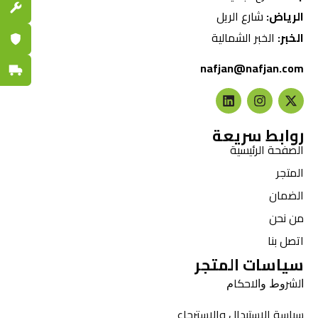
قطع الغي
الرياض:
شارع الريل
الخبر:
الخبر الشمالية
ضمان مع
nafjan@nafjan.com
توصيل س
روابط سريعة
الصفحة الرئيسية
المتجر
الضمان
من نحن
اتصل بنا
سياسات المتجر
ﺍﻟﺸﺮﻭﻁ ﻭﺍﻻﺣﻜﺎﻡ
سياسة الاستبدال والاسترجاع