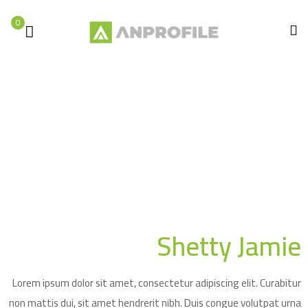
0
الصفحة الرئيسية
Shetty
Shetty Jamie
Testimonial
Jamie
Shetty Jamie
Lorem ipsum dolor sit amet, consectetur adipiscing elit. Curabitur
non mattis dui, sit amet hendrerit nibh. Duis congue volutpat urna