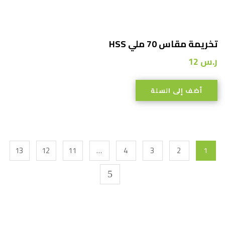
تخريمة مقاس 70 ملي HSS
ر.س
12
أضف إلى السلة
13
12
11
…
4
3
2
1