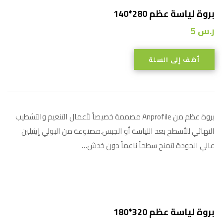
بروة لياسة عظم 280*140
ر.س
5
أضف إلى السلة
بروة عظم من Anprofile مصممة خصيصاً لأعمال التنعيم والتشطيب
النهائي للأسطح بعد اللياسة أو الجبس.مصنوعة من البولي إيثيلين
عالي الجودة لتمنح سطحاً ناعماً دون خدش…
بروة لياسة عظم 320*180