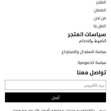
المتجر
الضمان
من نحن
اتصل بنا
سياسات المتجر
ﺍﻟﺸﺮﻭﻁ ﻭﺍﻻﺣﻜﺎﻡ
سياسة الاستبدال والاسترجاع
سياسة الخصوصية
تواصل معنا
أرسل
نسعى دائمًا لتقديم منتجات موثوقة بأفضل الأسعار، مع ضمان