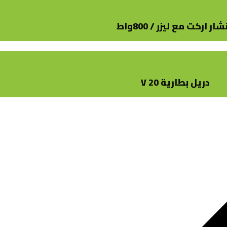
ار اركت مع ليزر / 800واط
دريل بطارية 20 V