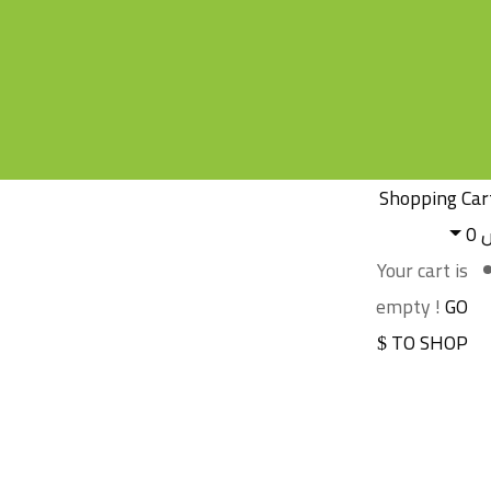
Shopping Car
س
0
Your cart is
empty !
GO
TO SHOP