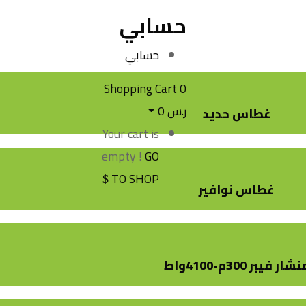
حسابي
حسابي
Shopping Cart
0
ر.س
0
غطاس حديد
Your cart is
empty !
GO
TO SHOP
غطاس نوافير
شار فيبر 300م-4100واط