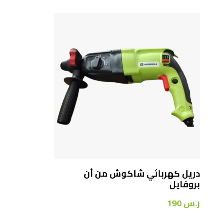
دريل كهربائي شاكوش من أن
بروفايل
ر.س
190