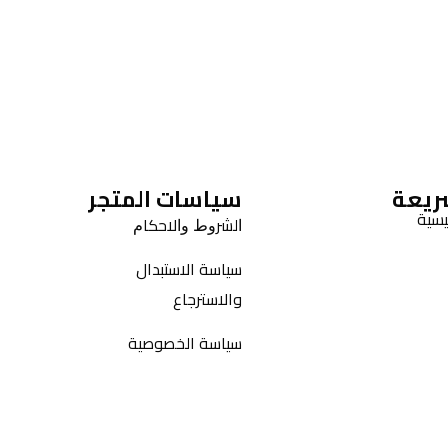
ريعة
سياسات المتجر
يسية
ﺍﻟﺸﺮﻭﻁ ﻭﺍﻻﺣﻜﺎﻡ
سياسة الاستبدال
والاسترجاع
سياسة الخصوصية