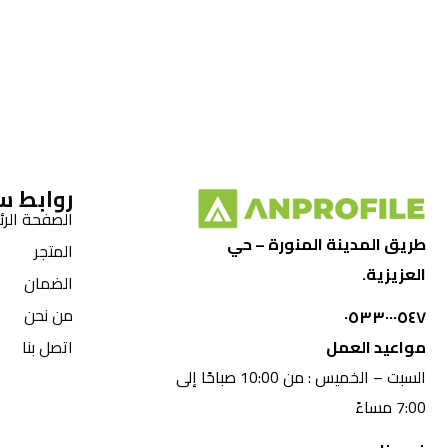
روابط س
الصفحة الرئ
طريق المدينة المنورة – حي
المتجر
العزيزية.
الضمان
من نحن
٠٥٣٣٠٠٠٥٤٧
مواعيد العمل
اتصل بنا
السبت – الخميس : من 10:00 صباحًا إلى
7:00 مساءً