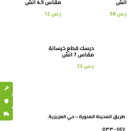
انش
مقاس 4.5 انش
ر.س
58
ر.س
12
ديسك قطع خرسانة
مقاس 7 انش
ر.س
23
قطع الغي
ضمان مع
توصيل س
طريق المدينة المنورة – حي العزيزية.
٠٥٣٣٠٠٠٥٤٧