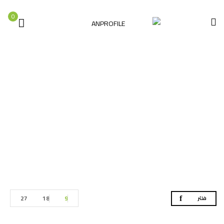
0
دسكات
الصفحة الرئيسية
اكسسوارات العدد الكهربائية
دسكات
27
18
9
فلتر