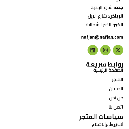
جدة:
شارع البلدية
الرياض:
شارع الريل
الخبر:
الخبر الشمالية
nafjan@nafjan.com
روابط سريعة
الصفحة الرئيسية
المتجر
الضمان
من نحن
اتصل بنا
سياسات المتجر
ﺍﻟﺸﺮﻭﻁ ﻭﺍﻻﺣﻜﺎﻡ