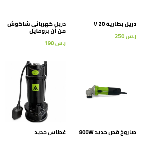
دريل بطارية 20 V
دريل كهربائي شاكوش
من أن بروفايل
ر.س
250
ر.س
190
صاروخ قص حديد 800W
غطاس حديد