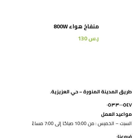
منفاخ هواء 800W
ر.س
130
طريق المدينة المنورة – حي العزيزية.
٠٥٣٣٠٠٠٥٤٧
مواعيد العمل
السبت – الخميس : من 10:00 صباحًا إلى 7:00 مساءً
فروعنا: