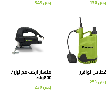
ر.س
130
ر.س
345
غطاس نوافير
منشار اركت مع ليزر /
800واط
ر.س
253
ر.س
230