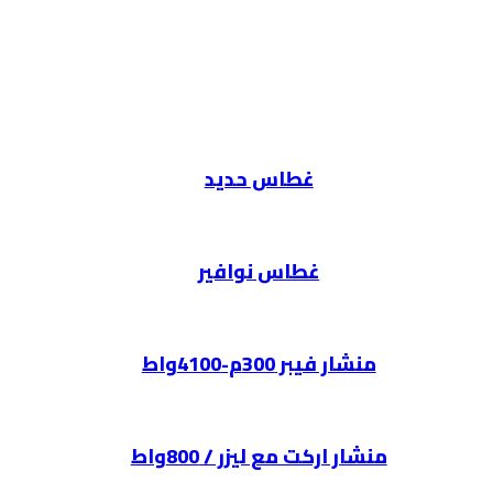
غطاس حديد
غطاس نوافير
منشار فيبر 300م-4100واط
منشار اركت مع ليزر / 800واط