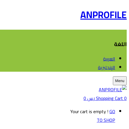
ANPROFILE
اللغة
العربية
الإنجليزية
Menu
0
Shopping Cart
ر.س
0
Your cart is empty !
GO
TO SHOP