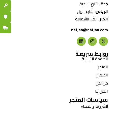
جدة:
شارع البلدية
قطع الغي
الرياض:
شارع الريل
ضمان مع
الخبر:
الخبر الشمالية
توصيل س
nafjan@nafjan.com
روابط سريعة
الصفحة الرئيسية
المتجر
الضمان
من نحن
اتصل بنا
سياسات المتجر
ﺍﻟﺸﺮﻭﻁ ﻭﺍﻻﺣﻜﺎﻡ