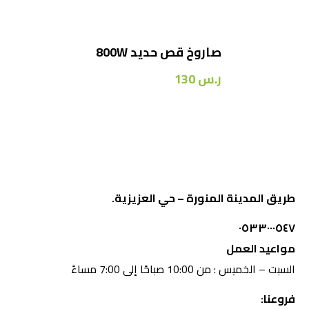
صاروخ قص حديد 800W
ر.س
130
طريق المدينة المنورة – حي العزيزية.
٠٥٣٣٠٠٠٥٤٧
مواعيد العمل
السبت – الخميس : من 10:00 صباحًا إلى 7:00 مساءً
فروعنا: