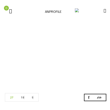
0
صاروخ قص حديد
الصفحة الرئيسية
العدد الكهربائية
صاروخ قص حديد
27
18
9
فلتر