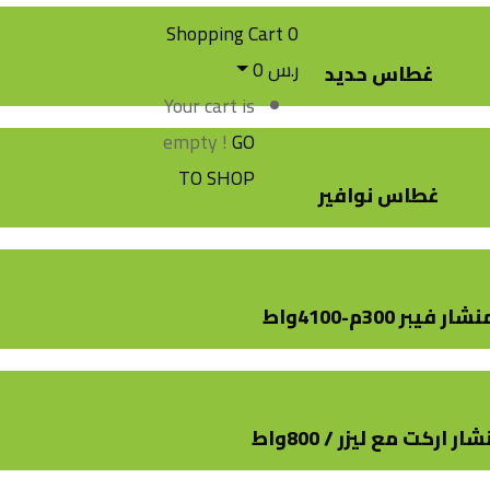
Shopping Cart
0
ر.س
0
غطاس حديد
Your cart is
empty !
GO
TO SHOP
غطاس نوافير
شار فيبر 300م-4100واط
ار اركت مع ليزر / 800واط