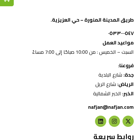
طريق المدينة المنورة – حي العزيزية.
٠٥٣٣٠٠٠٥٤٧
مواعيد العمل
السبت – الخميس : من 10:00 صباحًا إلى 7:00 مساءً
فروعنا:
جدة:
شارع البلدية
الرياض:
شارع الريل
الخبر:
الخبر الشمالية
nafjan@nafjan.com
روابط سريعة