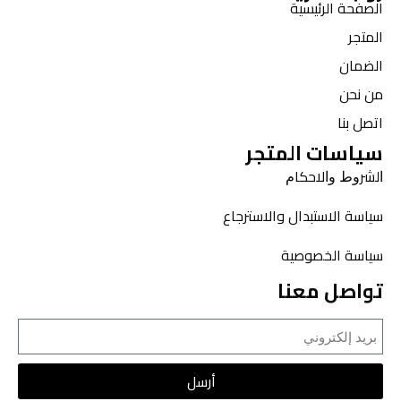
الصفحة الرئيسية
المتجر
الضمان
من نحن
اتصل بنا
سياسات المتجر
ﺍﻟﺸﺮﻭﻁ ﻭﺍﻻﺣﻜﺎﻡ
سياسة الاستبدال والاسترجاع
سياسة الخصوصية
تواصل معنا
أرسل