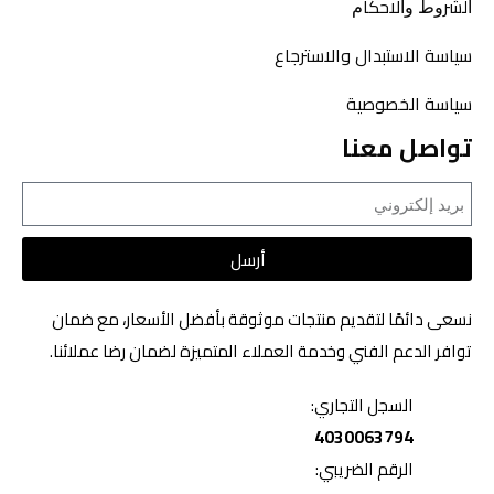
ﺍﻟﺸﺮﻭﻁ ﻭﺍﻻﺣﻜﺎﻡ
سياسة الاستبدال والاسترجاع
سياسة الخصوصية
تواصل معنا
أرسل
نسعى دائمًا لتقديم منتجات موثوقة بأفضل الأسعار، مع ضمان
توافر الدعم الفني وخدمة العملاء المتميزة لضمان رضا عملائنا.
السجل التجاري:
4030063794
الرقم الضريبي: