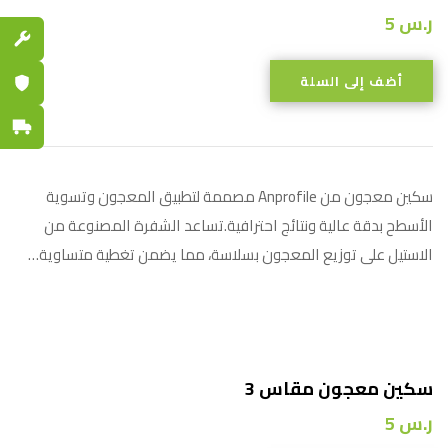
ر.س
5
قطع الغي
أضف إلى السلة
ضمان مع
توصيل س
سكين معجون من Anprofile مصممة لتطبيق المعجون وتسوية
الأسطح بدقة عالية ونتائج احترافية.تساعد الشفرة المصنوعة من
الاستيل على توزيع المعجون بسلاسة، مما يضمن تغطية متساوية…
سكين معجون مقاس 3
ر.س
5