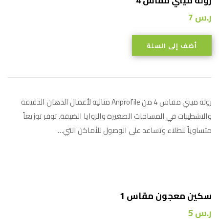
رولة ميني مقاس 4
ر.س
7
أضف إلى السلة
رولة ميني مقاس 4 من Anprofile مثالية لأعمال الدهان الدقيقة
والتشطيبات في المساحات الصغيرة والزوايا الضيقة. توفر توزيعاً
متساوياً للطلاء وتساعد على الوصول للأماكن التي…
سكين معجون مقاس 1
ر.س
5