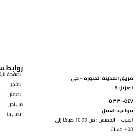
روابط س
الصفحة الرئ
طريق المدينة المنورة – حي
المتجر
العزيزية.
الضمان
٠٥٣٣٠٠٠٥٤٧
من نحن
مواعيد العمل
اتصل بنا
السبت – الخميس : من 10:00 صباحًا إلى
7:00 مساءً