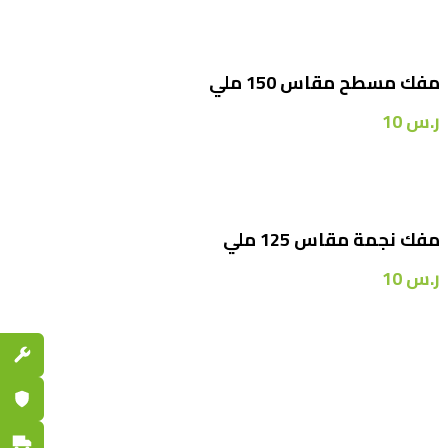
مفك مسطح مقاس 150 ملي
ر.س
10
مفك نجمة مقاس 125 ملي
ر.س
10
قطع الغي
ضمان مع
توصيل س