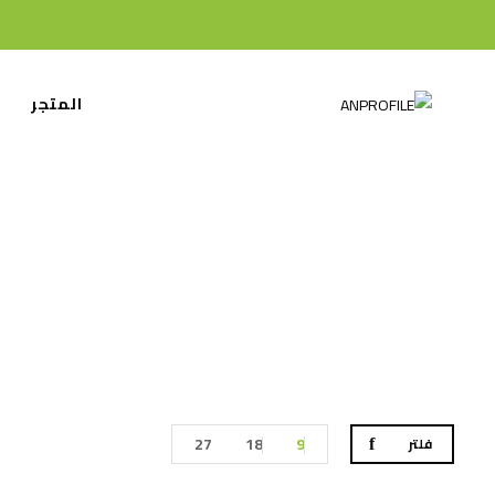
المتجر
ا
27
18
9
فلتر