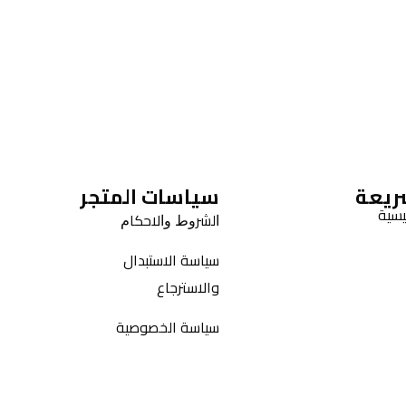
ريعة
سياسات المتجر
يسية
ﺍﻟﺸﺮﻭﻁ ﻭﺍﻻﺣﻜﺎﻡ
سياسة الاستبدال
والاسترجاع
سياسة الخصوصية