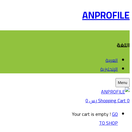
ANPROFILE
اللغة
العربية
الإنجليزية
Menu
0
Shopping Cart
ر.س
0
Your cart is empty !
GO
TO SHOP