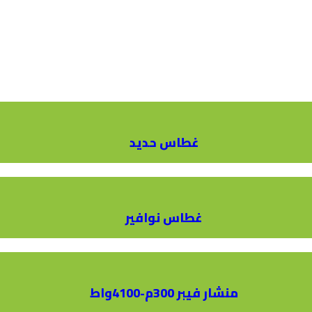
غطاس حديد
غطاس نوافير
منشار فيبر 300م-4100واط