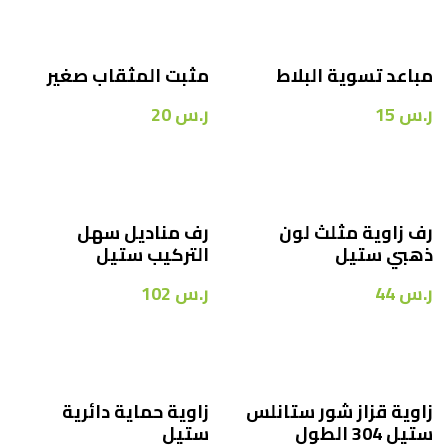
مباعد تسوية البلاط
مثبت المثقاب صغير
ر.س
15
ر.س
20
رف زاوية مثلث لون
رف مناديل سهل
ذهبي ستيل
التركيب ستيل
ر.س
44
ر.س
102
زاوية قزاز شور ستانلس
زاوية حماية دائرية
ستيل 304 الطول
ستيل