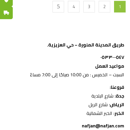
4
3
2
1
توصيل س
طريق المدينة المنورة – حي العزيزية.
٠٥٣٣٠٠٠٥٤٧
مواعيد العمل
السبت – الخميس : من 10:00 صباحًا إلى 7:00 مساءً
فروعنا:
جدة:
شارع البلدية
الرياض:
شارع الريل
الخبر:
الخبر الشمالية
nafjan@nafjan.com