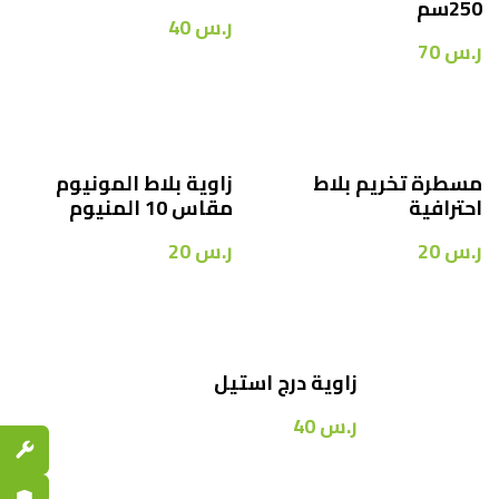
250سم
ر.س
40
ر.س
70
مسطرة تخريم بلاط
زاوية بلاط المونيوم
احترافية
مقاس 10 المنيوم
ر.س
20
ر.س
20
زاوية درج استيل
ر.س
40
قطع الغي
ضمان مع