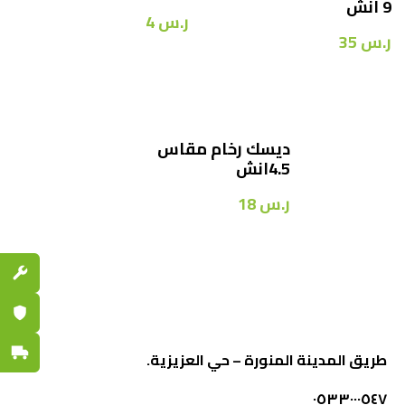
9 انش
ر.س
4
ر.س
35
ديسك رخام مقاس
4.5انش
ر.س
18
قطع الغي
ضمان مع
توصيل س
طريق المدينة المنورة – حي العزيزية.
٠٥٣٣٠٠٠٥٤٧