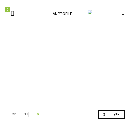
0
دسكات
الصفحة الرئيسية
اكسسوارات العدد الكهربائية
دسكات
27
18
9
فلتر