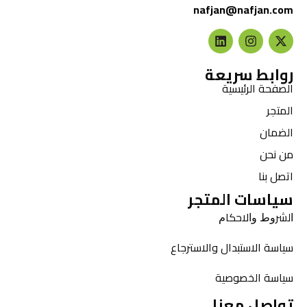
nafjan@nafjan.com
روابط سريعة
الصفحة الرئيسية
المتجر
الضمان
من نحن
اتصل بنا
سياسات المتجر
ﺍﻟﺸﺮﻭﻁ ﻭﺍﻻﺣﻜﺎﻡ
سياسة الاستبدال والاسترجاع
سياسة الخصوصية
تواصل معنا