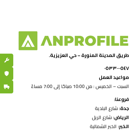
طريق المدينة المنورة – حي العزيزية.
قطع الغي
٠٥٣٣٠٠٠٥٤٧
ضمان مع
مواعيد العمل
السبت – الخميس : من 10:00 صباحًا إلى 7:00 مساءً
توصيل س
فروعنا:
جدة:
شارع البلدية
الرياض:
شارع الريل
الخبر:
الخبر الشمالية