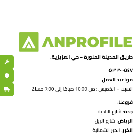
طريق المدينة المنورة – حي العزيزية.
قطع الغي
٠٥٣٣٠٠٠٥٤٧
ضمان مع
مواعيد العمل
السبت – الخميس : من 10:00 صباحًا إلى 7:00 مساءً
توصيل س
فروعنا:
جدة:
شارع البلدية
الرياض:
شارع الريل
الخبر:
الخبر الشمالية