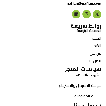
nafjan@nafjan.com
روابط سريعة
الصفحة الرئيسية
المتجر
الضمان
من نحن
اتصل بنا
سياسات المتجر
ﺍﻟﺸﺮﻭﻁ ﻭﺍﻻﺣﻜﺎﻡ
سياسة الاستبدال والاسترجاع
سياسة الخصوصية
تواصل معنا