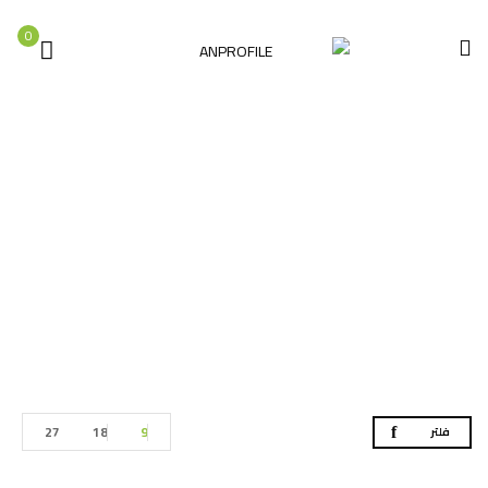
0
مفكات
الصفحة الرئيسية
العدد اليدوية
مفكات
27
18
9
فلتر