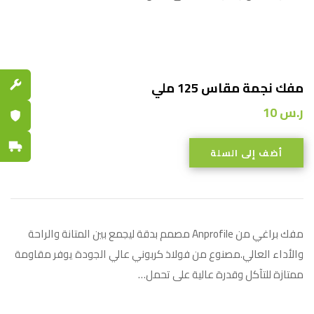
قطع الغي
مفك نجمة مقاس 125 ملي
ر.س
10
ضمان مع
توصيل س
أضف إلى السلة
مفك براغي من Anprofile مصمم بدقة ليجمع بين المتانة والراحة
والأداء العالي.مصنوع من فولاذ كربوني عالي الجودة يوفر مقاومة
ممتازة للتآكل وقدرة عالية على تحمل…