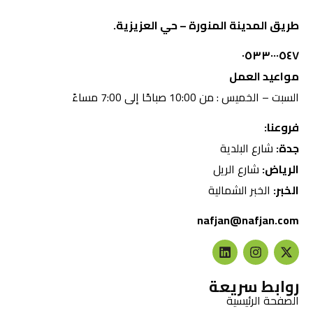
طريق المدينة المنورة – حي العزيزية.
٠٥٣٣٠٠٠٥٤٧
مواعيد العمل
السبت – الخميس : من 10:00 صباحًا إلى 7:00 مساءً
فروعنا:
جدة:
شارع البلدية
الرياض:
شارع الريل
الخبر:
الخبر الشمالية
nafjan@nafjan.com
روابط سريعة
الصفحة الرئيسية