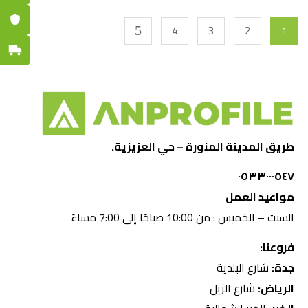
ضمان مع
4
3
2
1
توصيل س
طريق المدينة المنورة – حي العزيزية.
٠٥٣٣٠٠٠٥٤٧
مواعيد العمل
السبت – الخميس : من 10:00 صباحًا إلى 7:00 مساءً
فروعنا:
جدة:
شارع البلدية
الرياض:
شارع الريل