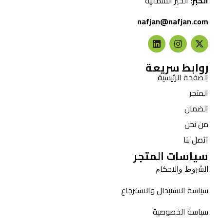
الخبر:
الخبر الشمالية
nafjan@nafjan.com
روابط سريعة
الصفحة الرئيسية
المتجر
الضمان
من نحن
اتصل بنا
سياسات المتجر
ﺍﻟﺸﺮﻭﻁ ﻭﺍﻻﺣﻜﺎﻡ
سياسة الاستبدال والاسترجاع
سياسة الخصوصية