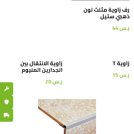
رف زاوية مثلث لون
ذهبي ستيل
ر.س
44
زاوية T
زاوية الانتقال بين
الجدارين المنيوم
ر.س
15
ر.س
20
قطع الغي
ضمان مع
توصيل س