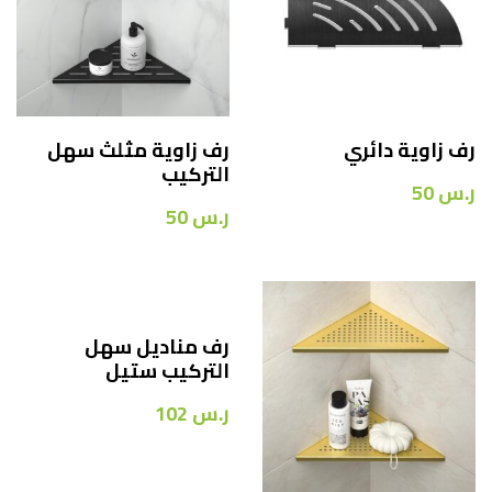
رف زاوية دائري
رف زاوية مثلث سهل
التركيب
ر.س
50
ر.س
50
رف مناديل سهل
التركيب ستيل
ر.س
102