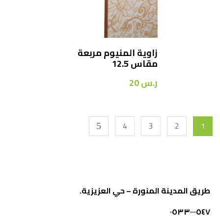
زاوية المنيوم مربعة
مقاس 12.5
ر.س
20
4
3
2
1
طريق المدينة المنورة – حي العزيزية.
٠٥٣٣٠٠٠٥٤٧