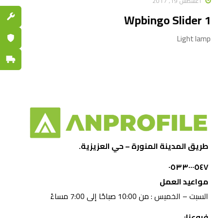
أغسطس 19, 2017
Wpbingo Slider 1
قطع الغي
Light lamp
ضمان مع
توصيل س
طريق المدينة المنورة – حي العزيزية.
٠٥٣٣٠٠٠٥٤٧
مواعيد العمل
السبت – الخميس : من 10:00 صباحًا إلى 7:00 مساءً
فروعنا: